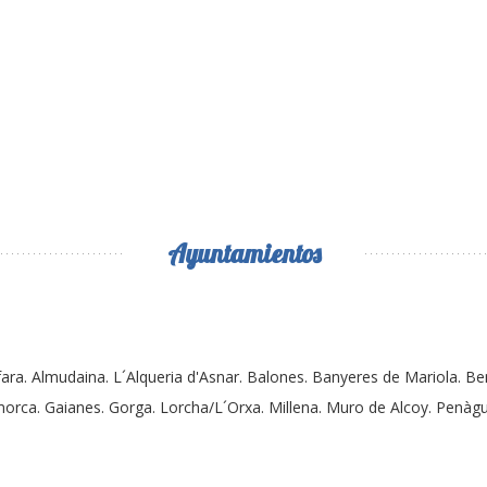
Ayuntamientos
afara. Almudaina. L´Alqueria d'Asnar. Balones. Banyeres de Mariola. Ben
rca. Gaianes. Gorga. Lorcha/L´Orxa. Millena. Muro de Alcoy. Penàgui