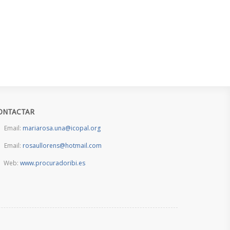
ONTACTAR
Email:
mariarosa.una@icopal.org
Email:
rosaullorens@hotmail.com
Web:
www.procuradoribi.es