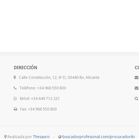
DIRECCIÓN
C
Calle Constitución, 12, 6º D, 03440 Ibi, Alicante
Teléfono: +34 966 550 803
Móvil: +34 649 712 221
Fax: +34 966 550 803
Realizada por
Thesauro
-
buscadorprofesional.com/procuradoribi